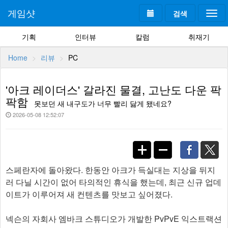
게임샷
검색
Togg
navi
기획
인터뷰
칼럼
취재기
Home
리뷰
PC
'아크 레이더스' 갈라진 물결, 고난도 다운 팍
팍함
못보던 새 내구도가 너무 빨리 닳게 됐네요?
2026-05-08 12:52:07
스페란자에 돌아왔다. 한동안 아크가 득실대는 지상을 뒤지
러 다닐 시간이 없어 타의적인 휴식을 했는데, 최근 신규 업데
이트가 이루어져 새 컨텐츠를 맛보고 싶어졌다.
넥슨의 자회사 엠바크 스튜디오가 개발한 PvPvE 익스트랙션