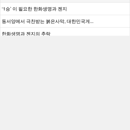
‘1승’ 이 필요한 한화생명과 젠지
동서양에서 극찬받는 붉은사막, 대한민국게...
한화생명과 젠지의 추락
사우디 오일머니, EA마저 78조 원에 삼켰다
[컨콜] 지금이 바닥, 카카오게임즈가 올라...
주요뉴스
뉴스 투데이
구글 스탠드