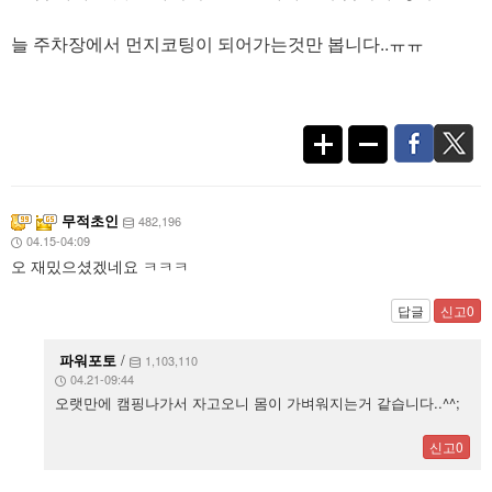
늘 주차장에서 먼지코팅이 되어가는것만 봅니다..ㅠㅠ
무적초인
482,196
04.15-04:09
오 재밌으셨겠네요 ㅋㅋㅋ
답글
신고0
파워포토
/
1,103,110
04.21-09:44
오랫만에 캠핑나가서 자고오니 몸이 가벼워지는거 같습니다..^^;
신고0