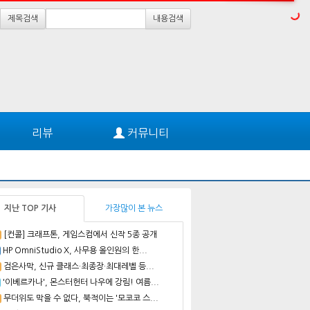
제목검색
내용검색
리뷰
커뮤니티
지난 TOP 기사
가장많이 본 뉴스
[컨콜] 크래프톤, 게임스컴에서 신작 5종 공개
HP OmniStudio X, 사무용 올인원의 한...
검은사막, 신규 클래스·최종장·최대레벨 등...
'이베르카나', 몬스터헌터 나우에 강림! 여름...
무더위도 막을 수 없다, 북적이는 '모코코 스...