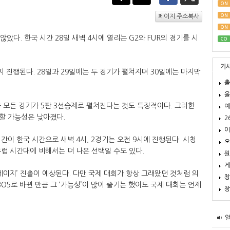
ON
ON
페이지 주소복사
ON
 않았다. 한국 시간 28일 새벽 4시에 열리는 G2와 FUR의 경기를 시
CO
기
지 진행된다. 28일과 29일에는 두 경기가 펼쳐지며 30일에는 마지막
출
올
 모든 경기가 5판 3선승제로 펼쳐진다는 것도 특징적이다. 그러한
예
할 가능성은 낮아졌다.
2
이
간이 한국 시간으로 새벽 4시, 2경기는 오전 9시에 진행된다. 시청
오
럽 시간대에 비해서는 더 나은 선택일 수도 있다.
뭔
게
테이지’ 진출이 예상된다. 다만 국제 대회가 항상 그래왔던 것처럼 의
창
BO5로 바뀐 만큼 그 ‘가능성’이 많이 줄기는 했어도 국제 대회는 언제
창