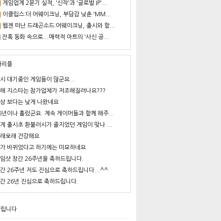
게임업계 2분기 실적, '신작'과 '글로벌 IP'...
이클립스:더 어웨이크닝, 부담감 낮춘 'MM...
웹젠 떠난 드래곤소드:어웨이크닝, 출시와 함...
잔혹 동화 속으로...매력적 아트의 '사신 공...
사리플
시 대기중인 게임들이 많군요...
해 지스타는 참가업체가 저조해질려나요???
상 보다는 낮게 나왔네요
6년이나 흘렀군요. 계속 게이머들과 함께 해주...
게 출시초 환불러시가 줄지었던 게임이 맞나 ...
래오래 건강해요
가 바뀌었다고 하기에는 미묘하네요
임샷 창간 26주년을 축하드립니다.
간 26주년 저도 진심으로 축하드립니다...^^
간 26년 진심으로 축하드립니다.
알립니다