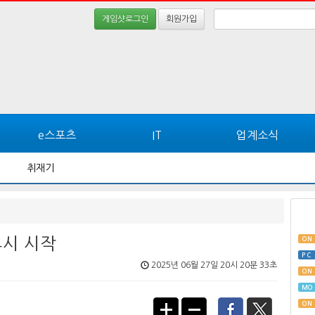
게임샷로그인
회원가입
e스포츠
IT
업계소식
취재기
4시 시작
ON
PC
2025년 06월 27일 20시 20분 33초
ON
MO
ON