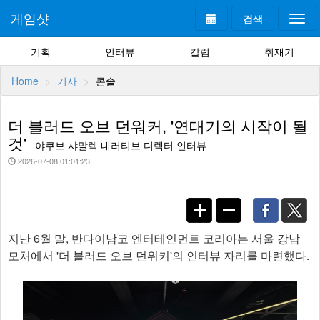
게임샷
검색
Togg
navi
기획
인터뷰
칼럼
취재기
Home
기사
콘솔
더 블러드 오브 던워커, '연대기의 시작이 될
것'
야쿠브 샤말렉 내러티브 디렉터 인터뷰
2026-07-08 01:01:23
지난 6월 말, 반다이남코 엔터테인먼트 코리아는 서울 강남
모처에서 '더 블러드 오브 던워커'의 인터뷰 자리를 마련했다.