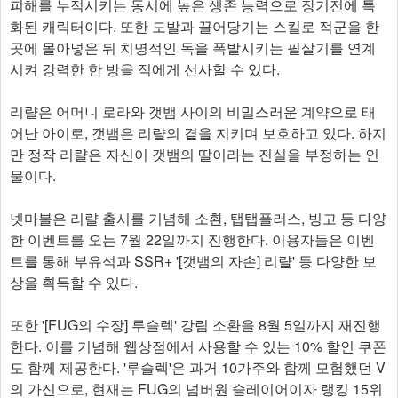
피해를 누적시키는 동시에 높은 생존 능력으로 장기전에 특
화된 캐릭터이다. 또한 도발과 끌어당기는 스킬로 적군을 한
곳에 몰아넣은 뒤 치명적인 독을 폭발시키는 필살기를 연계
시켜 강력한 한 방을 적에게 선사할 수 있다.
리랼은 어머니 로라와 갯뱀 사이의 비밀스러운 계약으로 태
어난 아이로, 갯뱀은 리랼의 곁을 지키며 보호하고 있다. 하지
만 정작 리랼은 자신이 갯뱀의 딸이라는 진실을 부정하는 인
물이다.
넷마블은 리랼 출시를 기념해 소환, 탭탭플러스, 빙고 등 다양
한 이벤트를 오는 7월 22일까지 진행한다. 이용자들은 이벤
트를 통해 부유석과 SSR+ '[갯뱀의 자손] 리랼' 등 다양한 보
상을 획득할 수 있다.
또한 '[FUG의 수장] 루슬렉' 강림 소환을 8월 5일까지 재진행
한다. 이를 기념해 웹상점에서 사용할 수 있는 10% 할인 쿠폰
도 함께 제공한다. '루슬렉'은 과거 10가주와 함께 모험했던 V
의 가신으로, 현재는 FUG의 넘버원 슬레이어이자 랭킹 15위