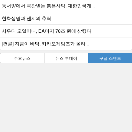
동서양에서 극찬받는 붉은사막, 대한민국게...
한화생명과 젠지의 추락
사우디 오일머니, EA마저 78조 원에 삼켰다
[컨콜] 지금이 바닥, 카카오게임즈가 올라...
주요뉴스
뉴스 투데이
구글 스탠드