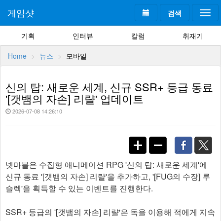
게임샷
검색
Togg
navi
기획
인터뷰
칼럼
취재기
Home
뉴스
모바일
신의 탑: 새로운 세계, 신규 SSR+ 등급 동료
'[갯뱀의 자손] 리랼' 업데이트
2026-07-08 14:26:10
넷마블은 수집형 애니메이션 RPG '신의 탑: 새로운 세계'에
신규 동료 '[갯뱀의 자손] 리랼'을 추가하고, '[FUG의 수장] 루
슬렉'을 획득할 수 있는 이벤트를 진행한다.
SSR+ 등급의 '[갯뱀의 자손] 리랼'은 독을 이용해 적에게 지속