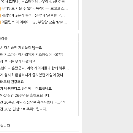
'이베르카나', 몬스터헌터 나우에 강림! 여름...
무더위도 막을 수 없다, 북적이는 '모코코 스...
게임업계 2분기 실적, '신작'과 '글로벌 IP'...
이클립스:더 어웨이크닝, 부담감 낮춘 'MM...
사리플
시 대기중인 게임들이 많군요...
해 지스타는 참가업체가 저조해질려나요???
상 보다는 낮게 나왔네요
6년이나 흘렀군요. 계속 게이머들과 함께 해주...
게 출시초 환불러시가 줄지었던 게임이 맞나 ...
래오래 건강해요
가 바뀌었다고 하기에는 미묘하네요
임샷 창간 26주년을 축하드립니다.
간 26주년 저도 진심으로 축하드립니다...^^
간 26년 진심으로 축하드립니다.
알립니다