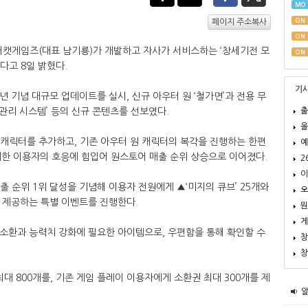
MO
ON
페이지 주소복사
ON
어캣게임즈(대표 남기룡)가 개발하고 자사가 서비스하는 ‘창세기전 모
ON
다고 8일 밝혔다.
기
주년 기념 대규모 업데이트를 실시, 신규 아우터 원 ‘철가면’과 전용 무
출
 관리 시스템’ 등의 신규 콘텐츠를 선보였다.
올
원 캐릭터를 추가하고, 기존 아우터 원 캐릭터의 복각을 진행하는 한편
예
대한 이용자의 호응에 힘입어 원스토어 매출 순위 상승으로 이어졌다.
2
이
출 순위 1위 달성을 기념해 이용자 전원에게 ▲‘미지의 큐브’ 25개와
오
개를 제공하는 특별 이벤트를 진행한다.
뭔
게
기 소환과 능력치 강화에 필요한 아이템으로, 우편함을 통해 확인할 수
창
창
대 800개를, 기존 게임 플레이 이용자에게 소환권 최대 300개를 제