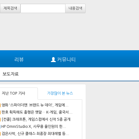
제목검색
내용검색
리뷰
커뮤니티
보도자료
지난 TOP 기사
가장많이 본 뉴스
영화 '스파이더맨: 브랜드 뉴 데이', 게임에...
판호 획득해도 흥행은 옛말… K-게임, 중국서...
[컨콜] 크래프톤, 게임스컴에서 신작 5종 공개
HP OmniStudio X, 사무용 올인원의 한...
검은사막, 신규 클래스·최종장·최대레벨 등...