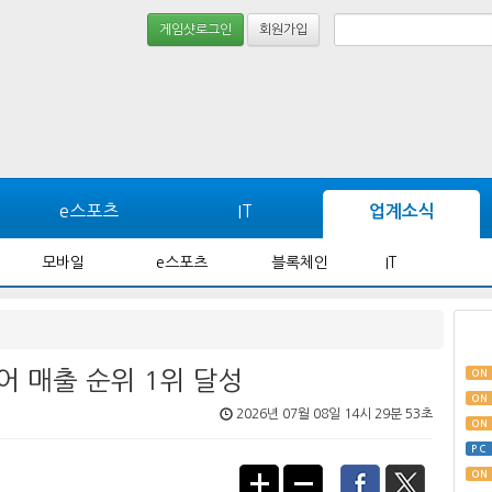
게임샷로그인
회원가입
e스포츠
IT
업계소식
모바일
e스포츠
블록체인
IT
어 매출 순위 1위 달성
ON
ON
2026년 07월 08일 14시 29분 53초
ON
PC
ON