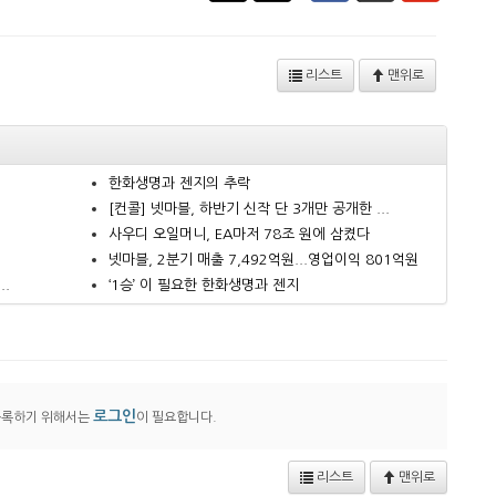
리스트
맨위로
한화생명과 젠지의 추락
.
[컨콜] 넷마블, 하반기 신작 단 3개만 공개한 ...
사우디 오일머니, EA마저 78조 원에 삼켰다
넷마블, 2분기 매출 7,492억원...영업이익 801억원
..
‘1승’ 이 필요한 한화생명과 젠지
로그인
등록하기 위해서는
이 필요합니다.
리스트
맨위로