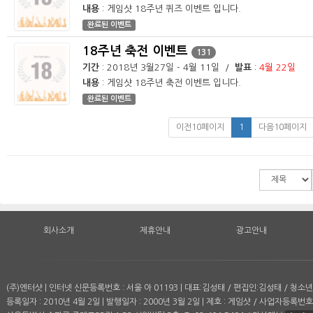
내용
: 게임샷 18주년 퀴즈 이벤트 입니다.
완료된 이벤트
18주년 축전 이벤트
131
기간
: 2018년 3월27일 - 4월 11일 /
발표
:
4월 22일
내용
: 게임샷 18주년 축전 이벤트 입니다.
완료된 이벤트
이전10페이지
1
다음10페이지
회사소개
제휴안내
광고안내
(주)엔터샷 | 인터넷 신문등록번호 : 서울 아 01193 | 대표:김성태 / 편집인:김성태 / 청
등록일자 : 2010년 4월 2일 | 발행일자 : 2000년 3월 2일 | 제호 : 게임샷 / 사업자등록번호 :