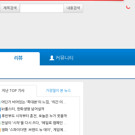
제목검색
내용검색
커뮤니티
리뷰
지난 TOP 기사
가장많이 본 뉴스
어딘가 비어있는 '쪽대본'의 느낌, '히간:이...
kt롤스터, 한화생명 넘어설까
후반부도 시작부터 혼전, 오늘은 누가 웃을까
전설의 '시작'을 다시 쓰다, '헤일로:캠페인 ...
영화 '스파이더맨: 브랜드 뉴 데이', 게임에...