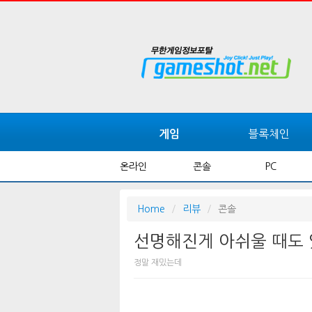
블록체인
게임
온라인
콘솔
PC
Home
리뷰
콘솔
선명해진게 아쉬울 때도 있다
정말 재밌는데