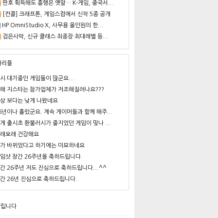
판호 획득해도 흥행은 옛말… K-게임, 중국서...
[컨콜] 크래프톤, 게임스컴에서 신작 5종 공개
HP OmniStudio X, 사무용 올인원의 한...
검은사막, 신규 클래스·최종장·최대레벨 등...
사리플
시 대기중인 게임들이 많군요...
해 지스타는 참가업체가 저조해질려나요???
상 보다는 낮게 나왔네요
6년이나 흘렀군요. 계속 게이머들과 함께 해주...
게 출시초 환불러시가 줄지었던 게임이 맞나 ...
래오래 건강해요
가 바뀌었다고 하기에는 미묘하네요
임샷 창간 26주년을 축하드립니다.
간 26주년 저도 진심으로 축하드립니다...^^
간 26년 진심으로 축하드립니다.
알립니다