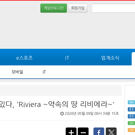
게임샷로그인
회원가입
e스포츠
IT
업계소식
모바일
IT
, 'Riviera ~약속의 땅 리비에라~'
MO
ES
2026년 05월 09일 08시 34분 15초
ES
CO
ON