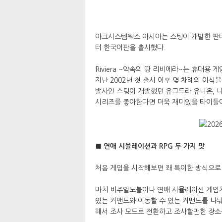
아크시스템웍스 아시아는 스팅이 개발한 판타지 
터 한국어판을 출시했다.
Riviera ~약속의 땅 리비에라~는 휴대용
지난 2002년 첫 출시 이후 몇 차례의 이
발사인 스팅이 개발했던 유그드라 유니온, 나
시리즈를 좋아한다면 더욱 재미있을 타이틀
■ 연애 시뮬레이션과 RPG 두 가지 맛
처음 게임을 시작해보면 꽤 특이한 방식으로
마치 비주얼노블이나 연애 시뮬레이션 게임처럼,
있는 커맨드와 이동할 수 있는 커맨드를 나눠
해서 조사 모드로 전환하고 조사할만한 장소