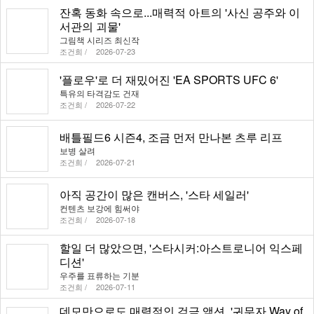
잔혹 동화 속으로...매력적 아트의 '사신 공주와 이
서관의 괴물'
그림책 시리즈 최신작
조건희 /
2026-07-23
'플로우'로 더 재밌어진 'EA SPORTS UFC 6'
특유의 타격감도 건재
조건희 /
2026-07-22
배틀필드6 시즌4, 조금 먼저 만나본 츠루 리프
보병 살려
조건희 /
2026-07-21
아직 공간이 많은 캔버스, '스타 세일러'
컨텐츠 보강에 힘써야
조건희 /
2026-07-18
할일 더 많았으면, '스타시커:아스트로니어 익스페
디션'
우주를 표류하는 기분
조건희 /
2026-07-11
데모만으로도 매력적인 검극 액션, '귀무자 Way of