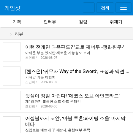
게임샷
검색
Togg
navi
기획
인터뷰
칼럼
취재기
리뷰
이런 전개면 다음편도? '교토 재너두 -앵화환무-'
아쉬운 부분 있지만 새로운 가능성도 보여
조건희 /
2026-08-07
[핸즈온] '귀무자 Way of the Sword', 표정과 액션 ...
기대감 키운 체험회
조건희 /
2026-08-07
뒷심이 정말 아쉽다! '에코스 오브 아인크라드'
제1층까진 훌륭한 소드 아트 온라인
조건희 /
2026-08-05
어셈블까지 코앞, '마블 투혼:파이팅 소울' 마지막
베타
진입로는 예쁘게 꾸며놨다, 흥행여부 주목