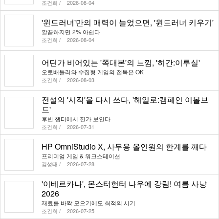
조건희 /
2026-08-04
'윈드러너'만의 매력이 늘었으면, '윈드러너 키우기'
깔끔하지만 2% 아쉽다
조건희 /
2026-08-04
어딘가 비어있는 '쪽대본'의 느낌, '히간:이루실'
오토배틀러와 수집형 게임의 접목은 OK
조건희 /
2026-08-03
전설의 '시작'을 다시 쓰다, '헤일로:캠페인 이볼브
드'
후반 챕터에서 진가 보인다
조건희 /
2026-07-31
HP OmniStudio X, 사무용 올인원의 한계를 깨다
프리미엄 게임 & 워크스테이션
김성태 /
2026-07-28
'이베르카나', 몬스터헌터 나우에 강림! 여름 사냥
2026
재료를 바짝 모으기에도 최적의 시기
조건희 /
2026-07-25