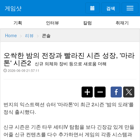
게임샷
검색
Togg
navi
기획
인터뷰
칼럼
취재기
Home
리뷰
콘솔
오싹한 밤의 전장과 빨라진 시즌 성장, '마라
톤' 시즌2
신규 의체와 장비 등으로 새로움 더해
2026-06-09 21:57:11
번지의 익스트랙션 슈터 '마라톤'이 최근 2시즌 '밤의 도래'를
정식 출시했다.
신규 시즌은 기존 타우 세티IV 탐험을 보다 긴장감 있게 만들
어줄 신규 컨텐츠를 다수 추가하면서 게임의 각종 시스템과