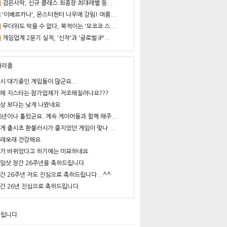
검은사막, 신규 클래스·최종장·최대레벨 등...
'이베르카나', 몬스터헌터 나우에 강림! 여름...
무더위도 막을 수 없다, 북적이는 '모코코 스...
게임업계 2분기 실적, '신작'과 '글로벌 IP'...
사리플
시 대기중인 게임들이 많군요...
해 지스타는 참가업체가 저조해질려나요???
상 보다는 낮게 나왔네요
6년이나 흘렀군요. 계속 게이머들과 함께 해주...
게 출시초 환불러시가 줄지었던 게임이 맞나 ...
래오래 건강해요
가 바뀌었다고 하기에는 미묘하네요
임샷 창간 26주년을 축하드립니다.
간 26주년 저도 진심으로 축하드립니다...^^
간 26년 진심으로 축하드립니다.
알립니다