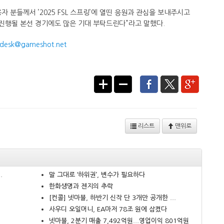
 분들께서 ’2025 FSL 스프링’에 열띤 응원과 관심을 보내주시고
진행될 본선 경기에도 많은 기대 부탁드린다”라고 말했다.​
desk@gameshot.net
리스트
맨위로
.
말 그대로 ‘하위권’, 변수가 필요하다
한화생명과 젠지의 추락
.
[컨콜] 넷마블, 하반기 신작 단 3개만 공개한 ...
사우디 오일머니, EA마저 78조 원에 삼켰다
넷마블, 2분기 매출 7,492억원...영업이익 801억원