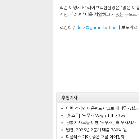
넥슨 이명지 FC라이브액션실장은 “많은 이용자
계신다”라며 “더욱 치열하고 재밌는 구도로 
조건희 /
desk@gameshot.net
| 보도자료
추천기사
이런 전개면 다음편도? '교토 재너두 -앵화..
[핸즈온] '귀무자 Way of the Swo...
전통에 새로움 더한 '귀무자', 왜 무사시가..
웹젠, 2026년 2분기 매출 380억 원
디플러스 기아, 좋은 흐름 이어갈까