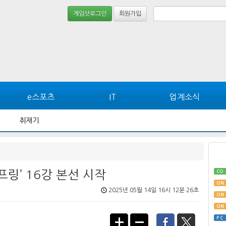
게임샷로그인
회원가입
e스포츠
IT
업계소식
취재기
 스프링’ 16강 본선 시작
CO
ON
2025년 05월 14일 16시 12분 26초
ON
ON
PC