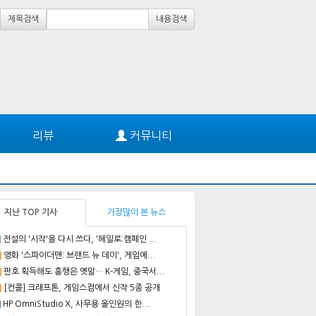
제목검색
내용검색
리뷰
커뮤니티
지난 TOP 기사
가장많이 본 뉴스
전설의 '시작'을 다시 쓰다, '헤일로:캠페인 ...
영화 '스파이더맨: 브랜드 뉴 데이', 게임에...
판호 획득해도 흥행은 옛말… K-게임, 중국서...
[컨콜] 크래프톤, 게임스컴에서 신작 5종 공개
HP OmniStudio X, 사무용 올인원의 한...