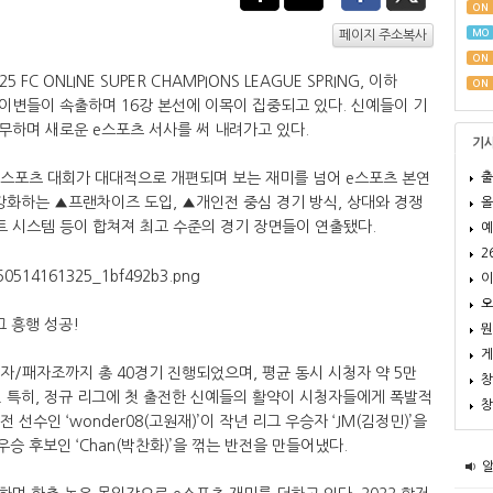
ON
MO
페이지 주소복사
ON
5 FC ONLINE SUPER CHAMPIONS LEAGUE SPRING, 이하
ON
못한 이변들이 속출하며 16강 본선에 이목이 집중되고 있다. 신예들이 기
무하며 새로운 e스포츠 서사를 써 내려가고 있다.
기
출
라인’ e스포츠 대회가 대대적으로 개편되며 보는 재미를 넘어 e스포츠 본연
강화하는 ▲프랜차이즈 도입, ▲개인전 중심 경기 방식, 상대와 경쟁
올
 시스템 등이 합쳐져 최고 수준의 경기 장면들이 연출됐다.
예
2
이
오
그 흥행 성공!
뭔
게
승자/패자조까지 총 40경기 진행되었으며, 평균 동시 시청자 약 5만
창
 특히, 정규 리그에 첫 출전한 신예들의 활약이 시청자들에게 폭발적
창
 선수인 ‘wonder08(고원재)’이 작년 리그 우승자 ‘JM(김정민)’을
 우승 후보인 ‘Chan(박찬화)’을 꺾는 반전을 만들어냈다.