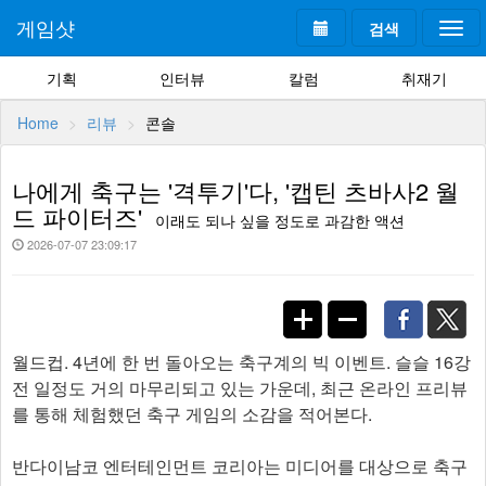
게임샷
검색
Togg
navi
기획
인터뷰
칼럼
취재기
Home
리뷰
콘솔
나에게 축구는 '격투기'다, '캡틴 츠바사2 월
드 파이터즈'
이래도 되나 싶을 정도로 과감한 액션
2026-07-07 23:09:17
월드컵. 4년에 한 번 돌아오는 축구계의 빅 이벤트. 슬슬 16강
전 일정도 거의 마무리되고 있는 가운데, 최근 온라인 프리뷰
를 통해 체험했던 축구 게임의 소감을 적어본다.
반다이남코 엔터테인먼트 코리아는 미디어를 대상으로 축구